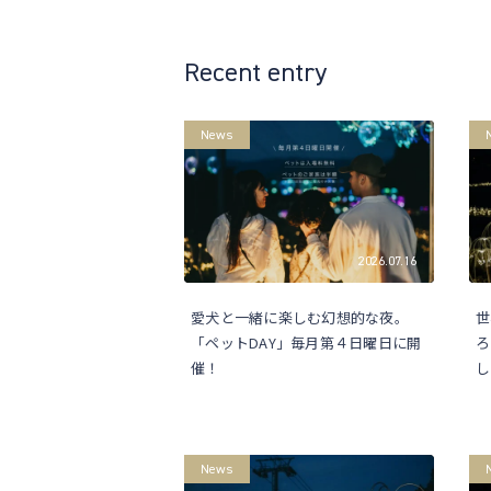
Recent entry
News
2026.07.16
愛犬と一緒に楽しむ幻想的な夜。
世
「ペットDAY」毎月第４日曜日に開
ろ
催！
し
News