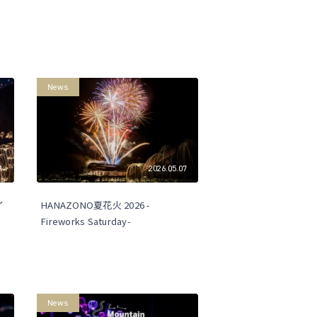
News
1
2026.05.07
イ
HANAZONO夏花火 2026 -
Fireworks Saturday-
News